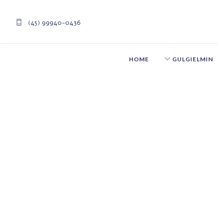
(45) 99940-0436
HOME
GULGIELMIN
contato@guniformes.com.br