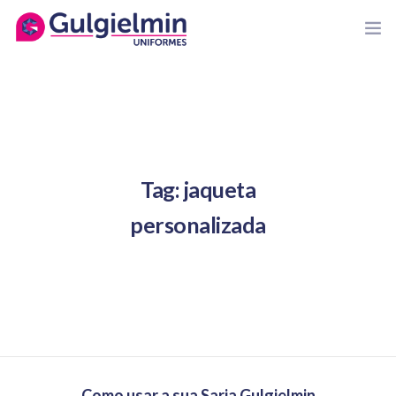
HOME
GULGIELMIN
Tag: jaqueta
ORÇAMENTOS
personalizada
COMPRE ONLINE
NOSSAS MARCAS
BLOG
CONTATO
Como usar a sua Sarja Gulgielmin