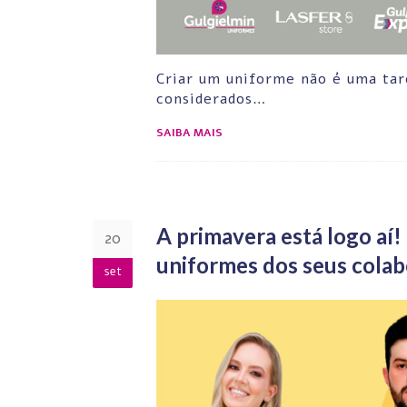
Criar um uniforme não é uma tar
considerados…
SAIBA MAIS
A primavera está logo aí!
20
uniformes dos seus colab
set