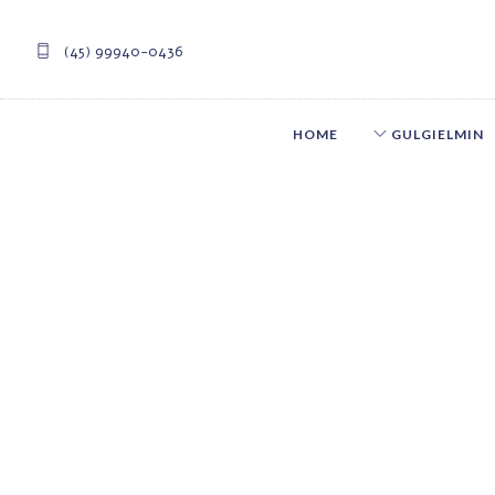
(45) 99940-0436
HOME
GULGIELMIN
contato@guniformes.com.br