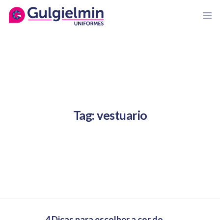
HOME
GULGIELMIN
Tag: vestuario
ORÇAMENTOS
COMPRE ONLINE
NOSSAS MARCAS
BLOG
CONTATO
4 Dicas para escolher a cor do